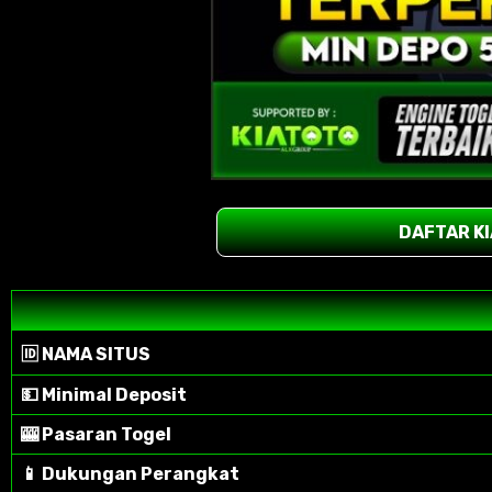
DAFTAR K
🆔 NAMA SITUS
💵 Minimal Deposit
🎰 Pasaran Togel
📱 Dukungan Perangkat