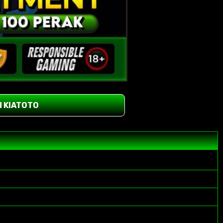
N KIATOTO